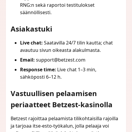
RNG:n sekä raportoi testitulokset
säännöllisesti.
Asiakastuki
Live chat:
Saatavilla 24/7 tilin kautta; chat
avautuu sivun oikeasta alakulmasta.
Email:
support@betzest.com
Response time:
Live chat 1–3 min,
sähköposti 6–12 h.
Vastuullisen pelaamisen
periaatteet Betzest-kasinolla
Betzest rajoittaa pelaamista tilikohtaisilla rajoilla
ja tarjoaa itse-esto-työkalun, jolla pelaaja voi