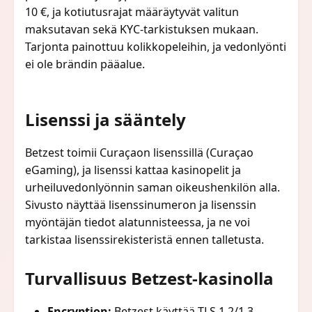
10 €, ja kotiutusrajat määräytyvät valitun
maksutavan sekä KYC-tarkistuksen mukaan.
Tarjonta painottuu kolikkopeleihin, ja vedonlyönti
ei ole brändin pääalue.
Lisenssi ja sääntely
Betzest toimii Curaçaon lisenssillä (Curaçao
eGaming), ja lisenssi kattaa kasinopelit ja
urheiluvedonlyönnin saman oikeushenkilön alla.
Sivusto näyttää lisenssinumeron ja lisenssin
myöntäjän tiedot alatunnisteessa, ja ne voi
tarkistaa lisenssirekisteristä ennen talletusta.
Turvallisuus Betzest-kasinolla
Encryption:
Betzest käyttää TLS 1.2/1.3 -