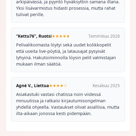
arkipäivässä, ja pyyntö hyväksyttiin samana iltana.
Yksi lisävarmistus hidasti prosessia, mutta rahat
tulivat perille.
“Kettu76”, Ruotsi
★★★★★
Tammikuu 2026
Pelivalikoimasta löytyi sekä uudet kolikkopelit
että useita live-pöytiä, ja latausajat pysyivät
lyhyinä. Hakutoiminnolla löysin pelit valmistajan
mukaan ilman säätöä.
Agnė V., Liettua
★★★★☆
Kesäkuu 2025
Asiakastuki vastasi chatissa noin viidessä
minuutissa ja ratkaisi kirjautumisongelman
yhdellä ohjeella. Vastaukset olivat asiallisia, mutta
ilta-aikaan jonossa kesti pidempään.