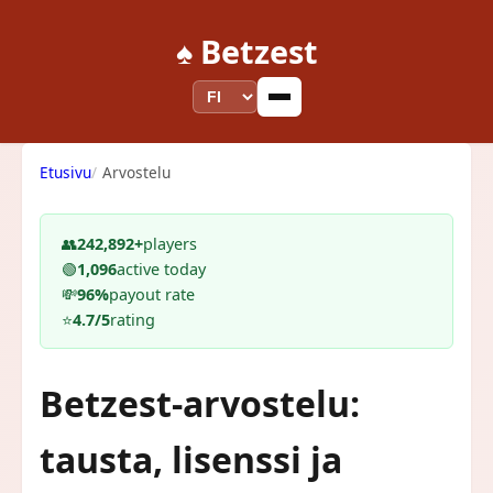
♠️ Betzest
Etusivu
Arvostelu
👥
242,892+
players
🟢
1,096
active today
💸
96%
payout rate
⭐
4.7/5
rating
Betzest-arvostelu:
tausta, lisenssi ja