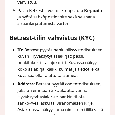
vahvistuu.
Palaa Betzest-sivustolle, napsauta
Kirjaudu
ja syötä sähköpostiosoite sekä salasana
sisäänkirjautumista varten.
Betzest-tilin vahvistus (KYC)
ID:
Betzest pyytää henkilöllisyystodistuksen
kuvan. Hyväksytyt asiakirjat: passi,
henkilökortti tai ajokortti. Kuvassa näkyy
koko asiakirja, kaikki kulmat ja tiedot, eikä
kuva saa olla rajattu tai sumea.
Address:
Betzest pyytää osoitetodistuksen,
joka on enintään 3 kuukautta vanha.
Hyväksytyt asiakirjat: pankin tiliote,
sähkö-/vesilasku tai viranomaisen kirje.
Asiakirjassa näkyy sama nimi kuin tilillä sekä