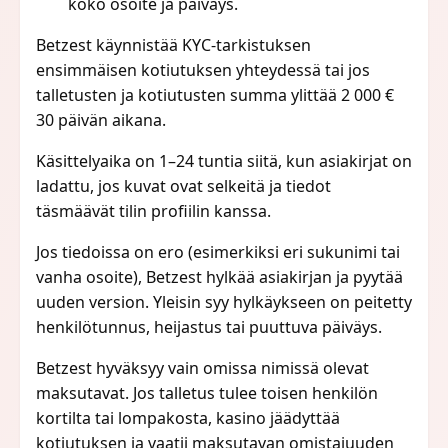
koko osoite ja päiväys.
Betzest käynnistää KYC-tarkistuksen
ensimmäisen kotiutuksen yhteydessä tai jos
talletusten ja kotiutusten summa ylittää 2 000 €
30 päivän aikana.
Käsittelyaika on 1–24 tuntia siitä, kun asiakirjat on
ladattu, jos kuvat ovat selkeitä ja tiedot
täsmäävät tilin profiilin kanssa.
Jos tiedoissa on ero (esimerkiksi eri sukunimi tai
vanha osoite), Betzest hylkää asiakirjan ja pyytää
uuden version. Yleisin syy hylkäykseen on peitetty
henkilötunnus, heijastus tai puuttuva päiväys.
Betzest hyväksyy vain omissa nimissä olevat
maksutavat. Jos talletus tulee toisen henkilön
kortilta tai lompakosta, kasino jäädyttää
kotiutuksen ja vaatii maksutavan omistajuuden