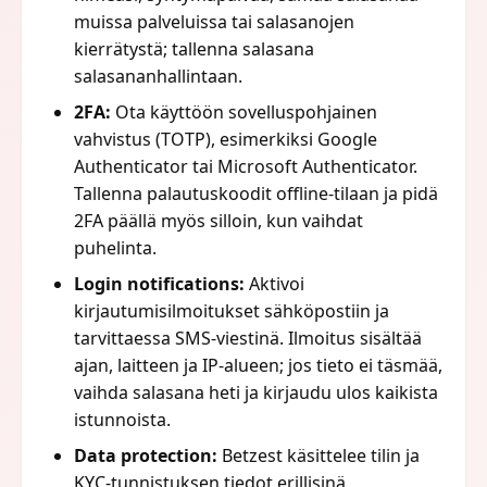
muissa palveluissa tai salasanojen
kierrätystä; tallenna salasana
salasananhallintaan.
2FA:
Ota käyttöön sovelluspohjainen
vahvistus (TOTP), esimerkiksi Google
Authenticator tai Microsoft Authenticator.
Tallenna palautuskoodit offline-tilaan ja pidä
2FA päällä myös silloin, kun vaihdat
puhelinta.
Login notifications:
Aktivoi
kirjautumisilmoitukset sähköpostiin ja
tarvittaessa SMS-viestinä. Ilmoitus sisältää
ajan, laitteen ja IP-alueen; jos tieto ei täsmää,
vaihda salasana heti ja kirjaudu ulos kaikista
istunnoista.
Data protection:
Betzest käsittelee tilin ja
KYC-tunnistuksen tiedot erillisinä