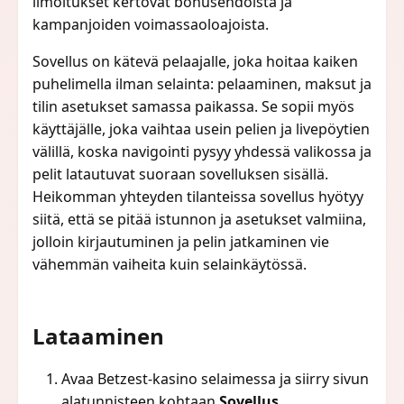
ilmoitukset kertovat bonusehdoista ja
kampanjoiden voimassaoloajoista.
Sovellus on kätevä pelaajalle, joka hoitaa kaiken
puhelimella ilman selainta: pelaaminen, maksut ja
tilin asetukset samassa paikassa. Se sopii myös
käyttäjälle, joka vaihtaa usein pelien ja livepöytien
välillä, koska navigointi pysyy yhdessä valikossa ja
pelit latautuvat suoraan sovelluksen sisällä.
Heikomman yhteyden tilanteissa sovellus hyötyy
siitä, että se pitää istunnon ja asetukset valmiina,
jolloin kirjautuminen ja pelin jatkaminen vie
vähemmän vaiheita kuin selainkäytössä.
Lataaminen
Avaa Betzest-kasino selaimessa ja siirry sivun
alatunnisteen kohtaan
Sovellus
.