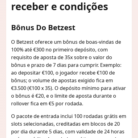
receber e condições
Bônus Do Betzest
O Betzest oferece um bônus de boas-vindas de
100% até €300 no primeiro depósito, com
requisito de aposta de 35x sobre o valor do
bônus e prazo de 7 dias para cumprir. Exemplo:
ao depositar €100, o jogador recebe €100 de
bônus; o volume de apostas exigido fica em
€3.500 (€100 x 35). O depósito mínimo para ativar
o bônus é €20, e o limite de aposta durante o
rollover fica em €5 por rodada.
O pacote de entrada inclui 100 rodadas grátis em
slots selecionadas, creditadas em blocos de 20
por dia durante 5 dias, com validade de 24 horas