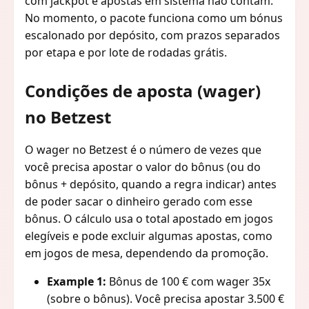
com jackpot e apostas em sistema não contam.
No momento, o pacote funciona como um bónus
escalonado por depósito, com prazos separados
por etapa e por lote de rodadas grátis.
Condições de aposta (wager)
no Betzest
O wager no Betzest é o número de vezes que
você precisa apostar o valor do bônus (ou do
bônus + depósito, quando a regra indicar) antes
de poder sacar o dinheiro gerado com esse
bônus. O cálculo usa o total apostado em jogos
elegíveis e pode excluir algumas apostas, como
em jogos de mesa, dependendo da promoção.
Example 1:
Bônus de 100 € com wager 35x
(sobre o bônus). Você precisa apostar 3.500 €