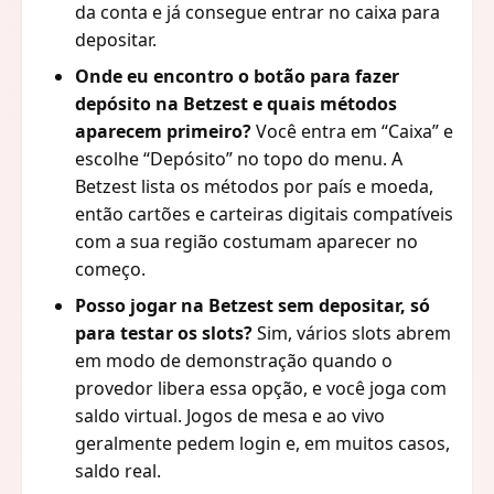
da conta e já consegue entrar no caixa para
depositar.
Onde eu encontro o botão para fazer
depósito na Betzest e quais métodos
aparecem primeiro?
Você entra em “Caixa” e
escolhe “Depósito” no topo do menu. A
Betzest lista os métodos por país e moeda,
então cartões e carteiras digitais compatíveis
com a sua região costumam aparecer no
começo.
Posso jogar na Betzest sem depositar, só
para testar os slots?
Sim, vários slots abrem
em modo de demonstração quando o
provedor libera essa opção, e você joga com
saldo virtual. Jogos de mesa e ao vivo
geralmente pedem login e, em muitos casos,
saldo real.