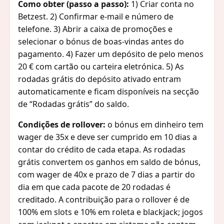
Como obter (passo a passo):
1) Criar conta no
Betzest. 2) Confirmar e-mail e número de
telefone. 3) Abrir a caixa de promoções e
selecionar o bónus de boas-vindas antes do
pagamento. 4) Fazer um depósito de pelo menos
20 € com cartão ou carteira eletrónica. 5) As
rodadas grátis do depósito ativado entram
automaticamente e ficam disponíveis na secção
de “Rodadas grátis” do saldo.
Condições de rollover:
o bónus em dinheiro tem
wager de 35x e deve ser cumprido em 10 dias a
contar do crédito de cada etapa. As rodadas
grátis convertem os ganhos em saldo de bónus,
com wager de 40x e prazo de 7 dias a partir do
dia em que cada pacote de 20 rodadas é
creditado. A contribuição para o rollover é de
100% em slots e 10% em roleta e blackjack; jogos