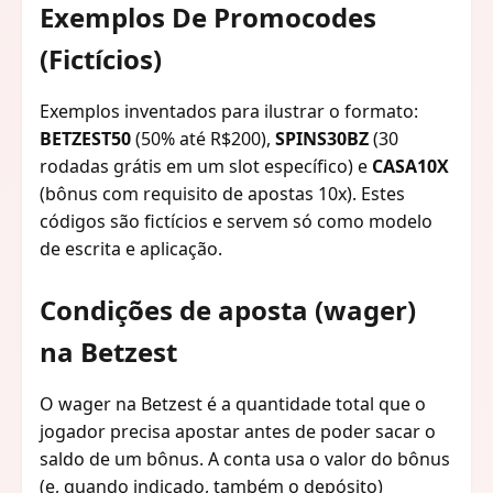
Exemplos De Promocodes
(Fictícios)
Exemplos inventados para ilustrar o formato:
BETZEST50
(50% até R$200),
SPINS30BZ
(30
rodadas grátis em um slot específico) e
CASA10X
(bônus com requisito de apostas 10x). Estes
códigos são fictícios e servem só como modelo
de escrita e aplicação.
Condições de aposta (wager)
na Betzest
O wager na Betzest é a quantidade total que o
jogador precisa apostar antes de poder sacar o
saldo de um bônus. A conta usa o valor do bônus
(e, quando indicado, também o depósito)