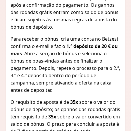
após a confirmação do pagamento. Os ganhos
das rodadas grátis entram como saldo de bónus
e ficam sujeitos às mesmas regras de aposta do
bónus de depósito.
Para receber o bónus, cria uma conta no Betzest,
confirma o e-mail e faz o
1.º depósito de 20 € ou
mais
. Abre a secção de bónus e seleciona o
bónus de boas-vindas antes de finalizar o
pagamento. Depois, repete o processo para o 2.º,
3.º e 4.º depósito dentro do período de
campanha, sempre ativando a oferta na caixa
antes de depositar.
O requisito de aposta é de
35x
sobre o valor do
bónus de depósito; os ganhos das rodadas grátis
têm requisito de
35x
sobre o valor convertido em
saldo de bónus. O prazo para concluir a aposta é