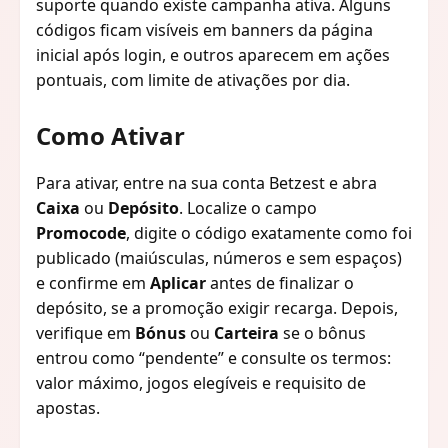
suporte quando existe campanha ativa. Alguns
códigos ficam visíveis em banners da página
inicial após login, e outros aparecem em ações
pontuais, com limite de ativações por dia.
Como Ativar
Para ativar, entre na sua conta Betzest e abra
Caixa
ou
Depósito
. Localize o campo
Promocode
, digite o código exatamente como foi
publicado (maiúsculas, números e sem espaços)
e confirme em
Aplicar
antes de finalizar o
depósito, se a promoção exigir recarga. Depois,
verifique em
Bónus
ou
Carteira
se o bônus
entrou como “pendente” e consulte os termos:
valor máximo, jogos elegíveis e requisito de
apostas.