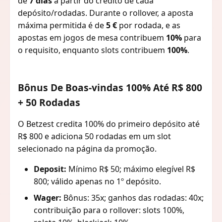
de
7 dias
a partir do crédito de cada
depósito/rodadas. Durante o rollover, a aposta
máxima permitida é de
5 €
por rodada, e as
apostas em jogos de mesa contribuem
10%
para
o requisito, enquanto slots contribuem
100%
.
Bônus De Boas-vindas 100% Até R$ 800
+ 50 Rodadas
O Betzest credita 100% do primeiro depósito até
R$ 800 e adiciona 50 rodadas em um slot
selecionado na página da promoção.
Deposit:
Mínimo R$ 50; máximo elegível R$
800; válido apenas no 1º depósito.
Wager:
Bônus: 35x; ganhos das rodadas: 40x;
contribuição para o rollover: slots 100%,