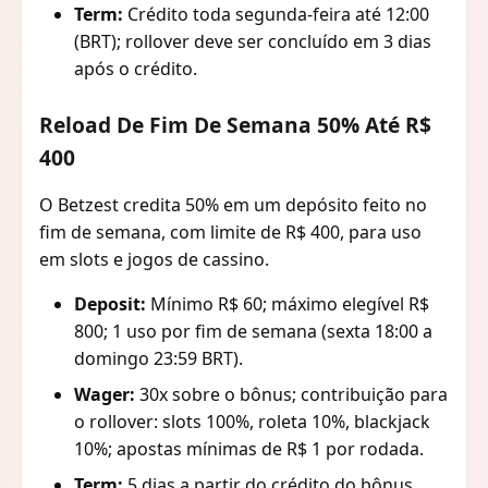
Term:
Crédito toda segunda-feira até 12:00
(BRT); rollover deve ser concluído em 3 dias
após o crédito.
Reload De Fim De Semana 50% Até R$
400
O Betzest credita 50% em um depósito feito no
fim de semana, com limite de R$ 400, para uso
em slots e jogos de cassino.
Deposit:
Mínimo R$ 60; máximo elegível R$
800; 1 uso por fim de semana (sexta 18:00 a
domingo 23:59 BRT).
Wager:
30x sobre o bônus; contribuição para
o rollover: slots 100%, roleta 10%, blackjack
10%; apostas mínimas de R$ 1 por rodada.
Term:
5 dias a partir do crédito do bônus.