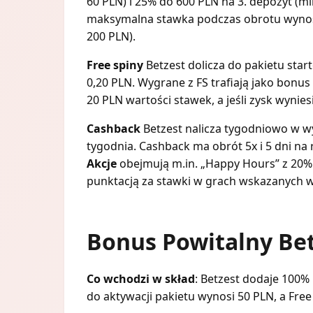
60 PLN) i 25% do 600 PLN na 3. depozyt (m
maksymalna stawka podczas obrotu wynosi 
200 PLN).
Free spiny
Betzest dolicza do pakietu start
0,20 PLN. Wygrane z FS trafiają jako bonus
20 PLN wartości stawek, a jeśli zysk wynie
Cashback
Betzest nalicza tygodniowo w wys
tygodnia. Cashback ma obrót 5x i 5 dni na 
Akcje
obejmują m.in. „Happy Hours” z 20% d
punktacją za stawki w grach wskazanych w
Bonus Powitalny Bet
Co wchodzi w skład
: Betzest dodaje 100%
do aktywacji pakietu wynosi 50 PLN, a Free