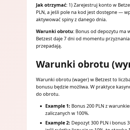
Jak otrzymać
: 1) Zarejestruj konto w Betz
PLN, a jeśli pole na kod jest dostępne — 
aktywować spiny z danego dnia.
Warunki obrotu
: Bonus od depozytu ma w
Betzest daje 7 dni od momentu przyznania
przepadają.
Warunki obrotu (wy
Warunki obrotu (wager) w Betzest to licz
bonusu będzie możliwa. W praktyce kasyno
do obrotu.
Example 1:
Bonus 200 PLN z warunkiem
zaliczanych w 100%.
Example 2:
Depozyt 300 PLN i bonus 3
jeśli ruletka liczy się w 10%, to stawk