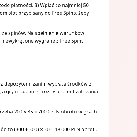
etodę płatności. 3) Wpłać co najmniej 50
om slot przypisany do Free Spins, żeby
h ze spinów. Na spełnienie warunków
i niewykręcone wygrane z Free Spins
m z depozytem, zanim wypłata środków z
 a gry mogą mieć różny procent zaliczania
zeba 200 × 35 = 7000 PLN obrotu w grach
 to (300 + 300) × 30 = 18 000 PLN obrotu;