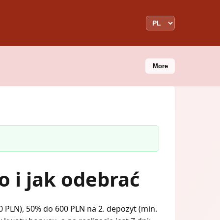
More
o i jak odebrać
 PLN), 50% do 600 PLN na 2. depozyt (min.