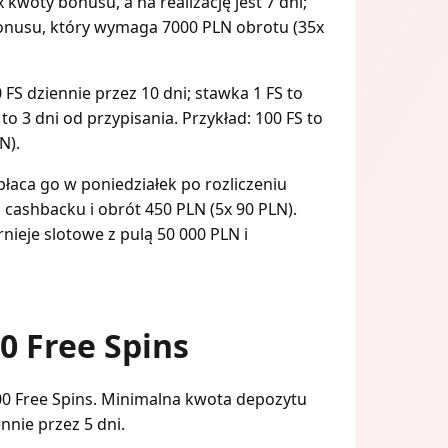
woty bonusu, a na realizację jest 7 dni;
bonusu, który wymaga 7000 PLN obrotu (35x
 FS dziennie przez 10 dni; stawka 1 FS to
o 3 dni od przypisania. Przykład: 100 FS to
N).
płaca go w poniedziałek po rozliczeniu
N cashbacku i obrót 450 PLN (5x 90 PLN).
ieje slotowe z pulą 50 000 PLN i
0 Free Spins
00 Free Spins. Minimalna kwota depozytu
nnie przez 5 dni.