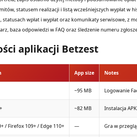
mitów, statusem realizacji i listą wcześniejszych wypłat w his
, statusach wpłat i wypłat oraz komunikaty serwisowe, z m
larz, baza odpowiedzi w FAQ oraz śledzenie numeru zgłoszen
ci aplikacji Betzest
n
App size
Notes
~95 MB
Logowanie Fac
+
~82 MB
Instalacja APK,
 / Firefox 109+ / Edge 110+
—
Gra w przeglą