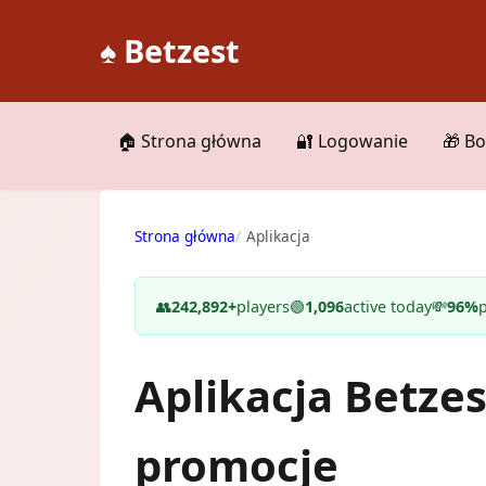
♠️ Betzest
🏠 Strona główna
🔐 Logowanie
🎁 B
Strona główna
Aplikacja
👥
242,892+
players
🟢
1,096
active today
💸
96%
Aplikacja Betze
promocje