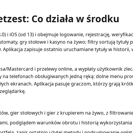
tzest: Co działa w środku
8.0) i iOS (od 13) i obejmuje logowanie, rejestrację, weryfik
maty, gry stołowe i kasyno na żywo; filtry sortują tytuły p
Aplikacja zapisuje ostatnio uruchamiane tytuły w historii,
Visa/Mastercard i przelewy online, a wypłaty użytkownik zl
dny na telefonach obsługiwanych jedną ręką: dolne menu pro
łych ekranach. Aplikacja pasuje graczom, którzy grają krót
rzeglądarkę.
ów, gier stołowych i gier z krupierem na żywo, z filtrowani
ami, podglądem warunków obrotu i historią wykorzystania
rtfela, zapis ostatnio użytej metody i podsumowanie opłat