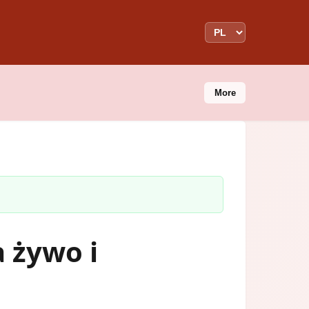
More
 żywo i