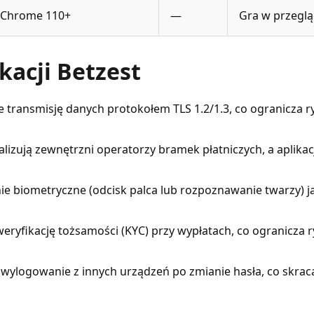
/ Chrome 110+
—
Gra w przeglą
kacji Betzest
je transmisję danych protokołem TLS 1.2/1.3, co ogranicza
alizują zewnętrzni operatorzy bramek płatniczych, a aplika
e biometryczne (odcisk palca lub rozpoznawanie twarzy) ja
weryfikację tożsamości (KYC) przy wypłatach, co ogranicza r
wylogowanie z innych urządzeń po zmianie hasła, co skrac