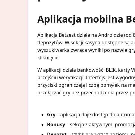
Aplikacja mobilna Be
Aplikacja Betzest działa na Androidzie (od 
depozytów. W sekcji kasyna dostępne są auto
wyszukiwarka zwraca wyniki po nazwie gry. 
kliknięcie.
W aplikacji działa bankowość: BLIK, karty 
przejściu weryfikacji. Interfejs jest wygo
przyciski ograniczają liczbę pomyłek na ma
przełączać gry bez przechodzenia przez p
Gry
– aplikacja daje dostęp do automat
Bonusy
– sekcja z aktywnymi promocj
Depozyt
– szybkie wpłaty z poziomu po