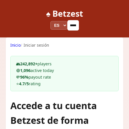
♠️ Betzest
Inicio
Iniciar sesión
👥
242,892+
players
🟢
1,096
active today
💸
96%
payout rate
⭐
4.7/5
rating
Accede a tu cuenta
Betzest de forma