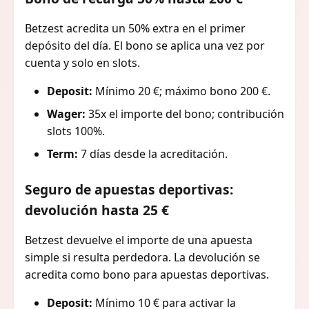
Betzest acredita un 50% extra en el primer
depósito del día. El bono se aplica una vez por
cuenta y solo en slots.
Deposit:
Mínimo 20 €; máximo bono 200 €.
Wager:
35x el importe del bono; contribución
slots 100%.
Term:
7 días desde la acreditación.
Seguro de apuestas deportivas:
devolución hasta 25 €
Betzest devuelve el importe de una apuesta
simple si resulta perdedora. La devolución se
acredita como bono para apuestas deportivas.
Deposit:
Mínimo 10 € para activar la