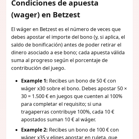
Condiciones de apuesta
(wager) en Betzest
El wáger en Betzest es el número de veces que
debes apostar el importe del bono (y, si aplica, el
saldo de bonificación) antes de poder retirar el
dinero asociado a ese bono; cada apuesta válida
suma al progreso según el porcentaje de
contribución del juego.
Example 1:
Recibes un bono de 50 € con
wáger x30 sobre el bono. Debes apostar 50 ×
30 = 1.500 € en juegos que cuenten al 100%
para completar el requisito; si una
tragaperras contribuye 100%, cada 10 €
apostados suman 10 € al wáger.
Example 2:
Recibes un bono de 100 € con
wáger x35 y eliges apostar en ruleta, que