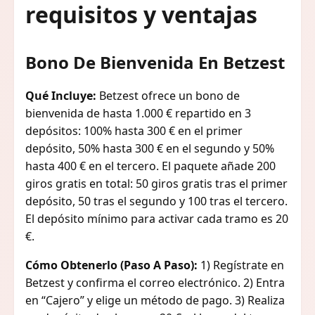
requisitos y ventajas
Bono De Bienvenida En Betzest
Qué Incluye:
Betzest ofrece un bono de
bienvenida de hasta 1.000 € repartido en 3
depósitos: 100% hasta 300 € en el primer
depósito, 50% hasta 300 € en el segundo y 50%
hasta 400 € en el tercero. El paquete añade 200
giros gratis en total: 50 giros gratis tras el primer
depósito, 50 tras el segundo y 100 tras el tercero.
El depósito mínimo para activar cada tramo es 20
€.
Cómo Obtenerlo (Paso A Paso):
1) Regístrate en
Betzest y confirma el correo electrónico. 2) Entra
en “Cajero” y elige un método de pago. 3) Realiza