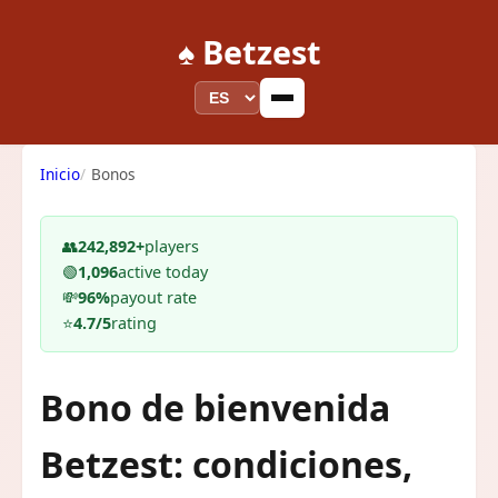
♠️ Betzest
Inicio
Bonos
👥
242,892+
players
🟢
1,096
active today
💸
96%
payout rate
⭐
4.7/5
rating
Bono de bienvenida
Betzest: condiciones,