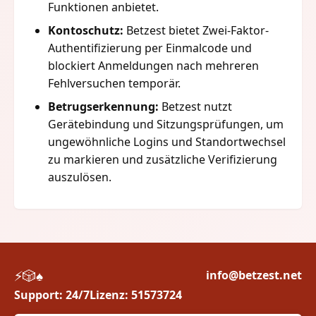
Funktionen anbietet.
Kontoschutz:
Betzest bietet Zwei-Faktor-
Authentifizierung per Einmalcode und
blockiert Anmeldungen nach mehreren
Fehlversuchen temporär.
Betrugserkennung:
Betzest nutzt
Gerätebindung und Sitzungsprüfungen, um
ungewöhnliche Logins und Standortwechsel
zu markieren und zusätzliche Verifizierung
auszulösen.
⚡
🎲
♠️
info@betzest.net
Support: 24/7
Lizenz: 51573724